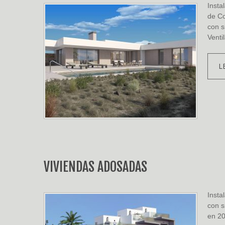
Insta
de Co
con s
Vent
L
VIVIENDAS ADOSADAS
Insta
con 
en 2