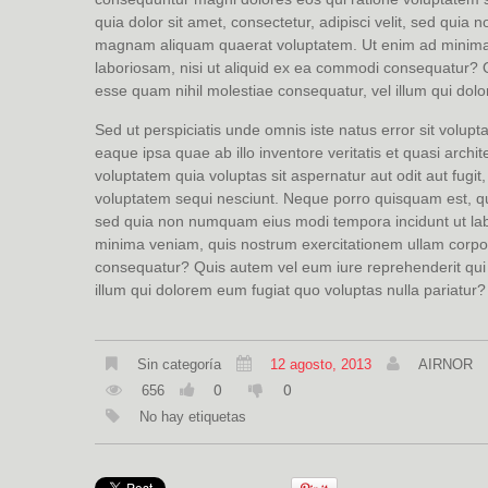
quia dolor sit amet, consectetur, adipisci velit, sed qui
magnam aliquam quaerat voluptatem. Ut enim ad minima v
laboriosam, nisi ut aliquid ex ea commodi consequatur? Q
esse quam nihil molestiae consequatur, vel illum qui dol
Sed ut perspiciatis unde omnis iste natus error sit vol
eaque ipsa quae ab illo inventore veritatis et quasi arch
voluptatem quia voluptas sit aspernatur aut odit aut fugi
voluptatem sequi nesciunt. Neque porro quisquam est, qui 
sed quia non numquam eius modi tempora incidunt ut la
minima veniam, quis nostrum exercitationem ullam corpori
consequatur? Quis autem vel eum iure reprehenderit qui i
illum qui dolorem eum fugiat quo voluptas nulla pariatur?
Sin categoría
12 agosto, 2013
AIRNOR
0
0
656
No hay etiquetas