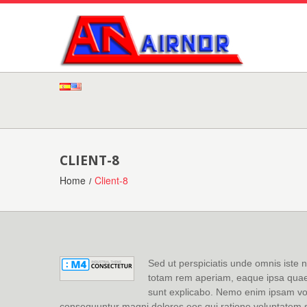
CLIENT-8
Home
Client-8
Sed ut perspiciatis unde omnis iste
totam rem aperiam, eaque ipsa quae ab
sunt explicabo. Nemo enim ipsam volu
consequuntur magni dolores eos qui ratione voluptatem 