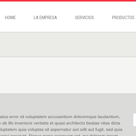
HOME
LA EMPRESA
SERVICIOS
PRODUCTOS
 natus error sit voluptatem accusantium doloremque laudantium,
 illo inventore veritatis et quasi architecto beatae vitae dicta
ptatem quia voluptas sit aspernatur aut odit aut fugit, sed quia
sequi nesciunt. Neque porro quisquam est, qui dolorem ipsum