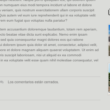
a non numquam eius modi tempora incidunt ut labore et dolore
eniam, quis nostrum exercitationem ullam corporis suscipit
uis autem vel eum iure reprehenderit qui in ea voluptate velit
orem eum fugiat quo voluptas nulla pariatur?
uptatem accusantium doloremque laudantium, totam rem aperiam,
itecto beatae vitae dicta sunt explicabo. Nemo enim ipsam
t, sed quia consequuntur magni dolores eos qui ratione
dolorem ipsum quia dolor sit amet, consectetur, adipisci velit,
bore et dolore magnam aliquam quaerat voluptatem. Ut enim ad
s suscipit laboriosam, nisi ut aliquid ex ea commodi
n ea voluptate velit esse quam nihil molestiae consequatur, vel
Los comentarios están cerrados.