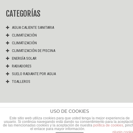
CATEGORÍAS
AGUA CALIENTE SANITARIA
CLIMATIZACIÓN
CLIMATIZACIÓN
CLIMATIZACIÓN DE PISCINA
ENERGÍA SOLAR
RADIADORES
SUELO RADIANTE POR AGUA
TOALLEROS
USO DE COOKIES
VENTA E INSTALACIÓN AIRE ACONDICIONADO Y SISTEMAS DE
Este sitio web utiliza cookies para que usted tenga la mejor experiencia de
CLIMATIZACIÓN
. Airnor. ©2026
usuario. Si continúa navegando está dando su consentimiento para la aceptaci
de las mencionadas cookies y la aceptación de nuestra
política de cookies
, pinc
el enlace para mayor información.
plugin cooki