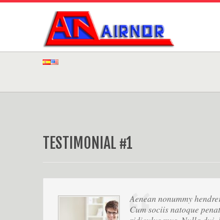
TESTIMONIAL #1
Aenean nonummy hendrerit
Cum sociis natoque penati