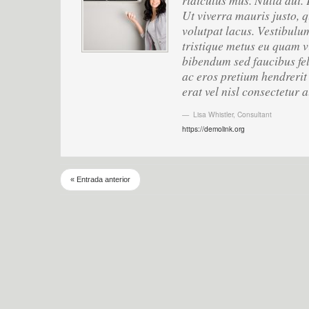
ridiculus mus. Nulla dui.
Ut viverra mauris justo, q
volutpat lacus. Vestibulum
tristique metus eu quam v
bibendum sed faucibus fel
ac eros pretium hendrerit 
erat vel nisl consectetur 
Lisa Whistler
,
Consultant
https://demolink.org
« Entrada anterior